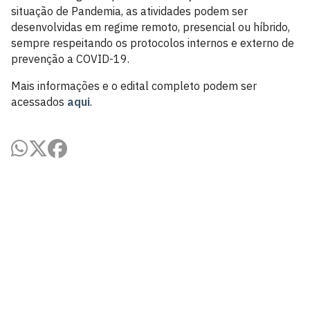
situação de Pandemia, as atividades podem ser
desenvolvidas em regime remoto, presencial ou híbrido,
sempre respeitando os protocolos internos e externo de
prevenção a COVID-19.
Mais informações e o edital completo podem ser
acessados
aqui
.
Centro de Tecnologia - CT
Campus I - Cidade Universitária
Castelo Branco, João Pessoa - Paraíba
CEP: 58.051-900
Telefone: +55 (83) 3216-7179