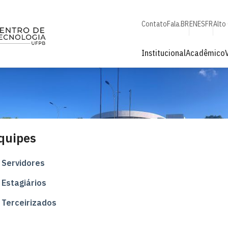
Contato
Fala.BR
EN
ES
FR
Alto
Institucional
Acadêmico
quipes
Servidores
Estagiários
Terceirizados