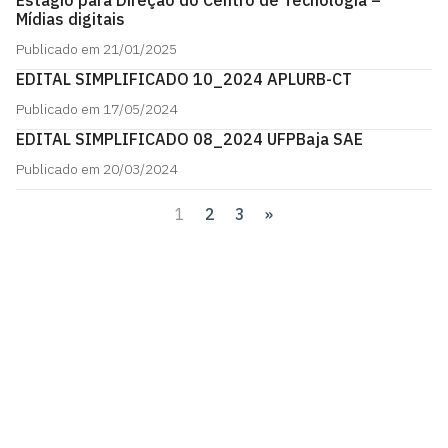
Estágio para Direção do Centro de Tecnologia –
Mídias digitais
Publicado em 21/01/2025
EDITAL SIMPLIFICADO 10_2024 APLURB-CT
Publicado em 17/05/2024
EDITAL SIMPLIFICADO 08_2024 UFPBaja SAE
Publicado em 20/03/2024
1
2
3
»
Paginação
de
posts
Centro de Tecnologia - CT
Campus I - Cidade Universitária
Castelo Branco, João Pessoa - Paraíba
CEP: 58.051-900
Telefone: +55 (83) 3216-7179