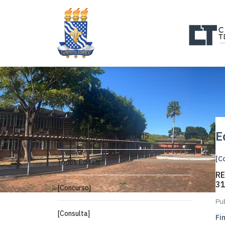
Categorias de Editais
E
[C
Todos Editais
RE
31
[Concurso]
Pu
[Consulta]
Fi