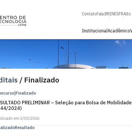
Contato
Fala.BR
EN
ES
FR
Alto
Institucional
Acadêmico
ditais
/ Finalizado
oncurso]
Finalizado
SULTADO PRELIMINAR – Seleção para Bolsa de Mobilidade 
44/2024)
blicado em 2/03/2026
nalizado
Resultado