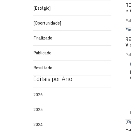
RE
[Estágio]
e 
Pu
[Oportunidade]
Fi
Finalizado
RE
Vi
Publicado
Pu
Resultado
Editais por Ano
2026
2025
[O
2024