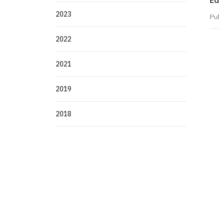
Ed
2023
Pu
2022
2021
2019
2018
Centro de Tecnologia - CT
Campus I - Cidade Universitária
Castelo Branco, João Pessoa - Paraíba
CEP: 58.051-900