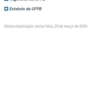
Estatuto da UFPB
Última atualização: sexta-feira, 20 de março de 2026
Centro de Tecnologia - CT
Campus I - Cidade Universitária
Castelo Branco, João Pessoa - Paraíba
CEP: 58.051-900
Telefone: +55 (83) 3216-7179