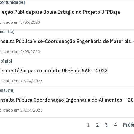
portunidade]
leção Pública para Bolsa Estágio no Projeto UFPBaja
blicado em 5/05/2023
onsulta]
nsulta Pública Vice-Coordenação Engenharia de Materiais 
blicado em 2/05/2023
stágio]
lsa-estágio para o projeto UFPBaja SAE – 2023
blicado em 27/04/2023
onsulta]
nsulta Pública Coordenação Engenharia de Alimentos – 2
blicado em 27/04/2023
1
2
3
4
Próx