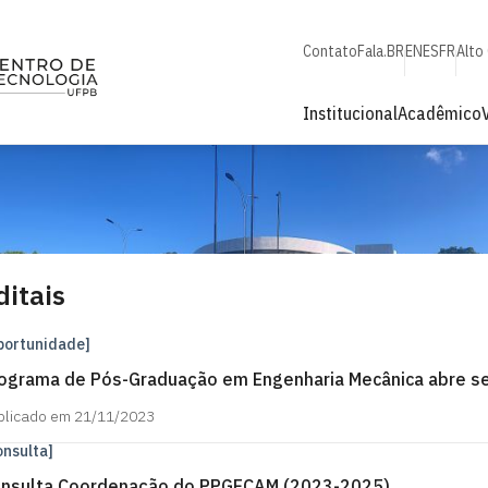
Contato
Fala.BR
EN
ES
FR
Alto
Institucional
Acadêmico
ditais
portunidade]
ograma de Pós-Graduação em Engenharia Mecânica abre se
blicado em 21/11/2023
onsulta]
nsulta Coordenação do PPGECAM (2023-2025)