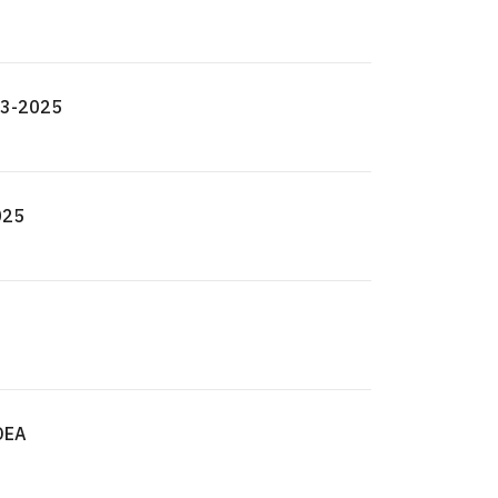
23-2025
025
 DEA