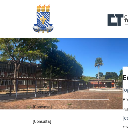
Categorias de Editais
E
[O
Todos Editais
Pr
[Concurso]
Pu
[C
[Consulta]
Co