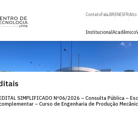
Contato
Fala.BR
EN
ES
FR
Alto
Institucional
Acadêmico
ditais
EDITAL SIMPLIFICADO Nº06/2026 – Consulta Pública – Esc
complementar – Curso de Engenharia de Produção Mecâni