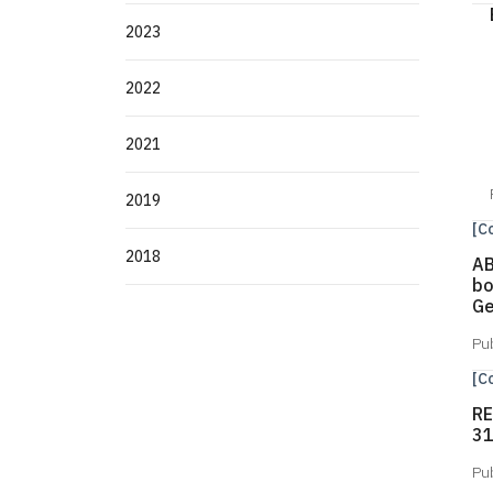
2023
2022
2021
2019
[C
2018
AB
bo
Ge
Pu
[C
RE
31
Pu