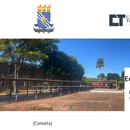
Categorias de Editais
E
Todos Editais
[Concurso]
[Consulta]