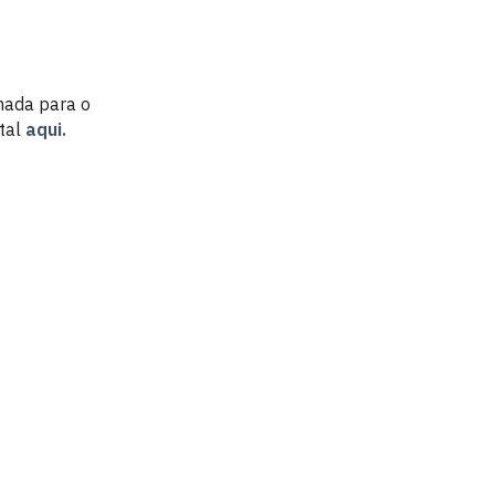
mada para o
ital
aqui.