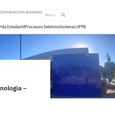
 Contraste
Cores Acessíveis
Vida Estudantil
Processos Seletivos
Sistemas UFPB
nologia –