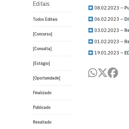
Editais
08.02.2023 –
P
06.02.2023 –
D
Todos Editais
03.02.2023 –
Re
[Concurso]
01.02.2023 –
R
[Consulta]
19.01.2023 –
E
[Estágio]
[Oportunidade]
Finalizado
Publicado
Resultado