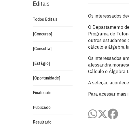
Editais
Os interessados dev
Todos Editais
O Departamento de 
Programa de Tutoria
[Concurso]
outros estudantes 
cálculo e álgebra l
[Consulta]
Os interessados em 
[Estágio]
alessandra.moraes@a
Cálculo e Álgebra L
[Oportunidade]
A seleção acontecer
Finalizado
Para acessar mais 
Publicado
Resultado