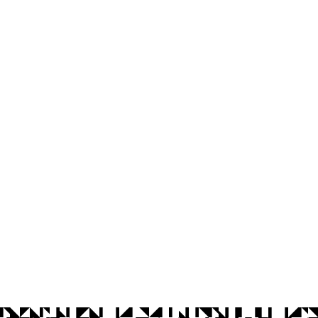
os Abertos UFPB
Privacidade e Proteção de Dados