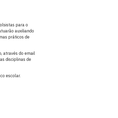
lsistas para o
atuarão auxiliando
mas práticos de
o, através do email
s disciplinas de
co escolar.