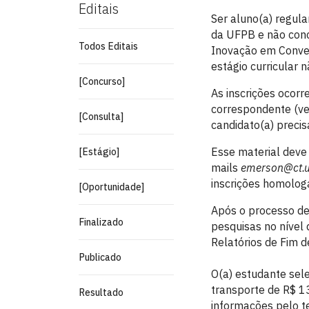
Editais
Ser aluno(a) regul
da UFPB e não concl
Todos Editais
Inovação em Conver
estágio curricular n
[Concurso]
As inscrições ocorr
correspondente (ver
[Consulta]
candidato(a) precisa
Esse material deve 
[Estágio]
mails
emerson@ct.u
inscrições homologa
[Oportunidade]
Após o processo de 
Finalizado
pesquisas no nível 
Relatórios de Fim d
Publicado
O(a) estudante sele
transporte de R$ 1
Resultado
informações pelo t