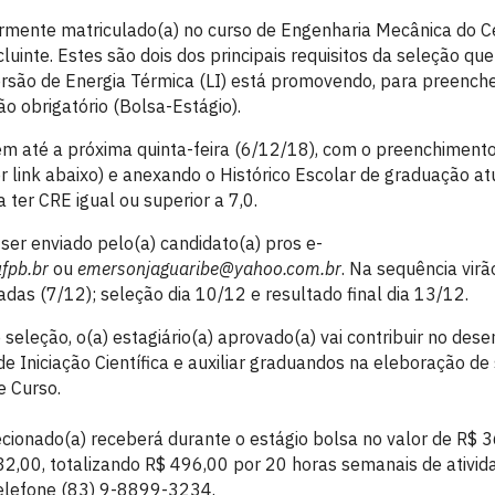
armente matriculado(a) no curso de Engenharia Mecânica do C
uinte. Estes são dois dos principais requisitos da seleção que
são de Energia Térmica (LI) está promovendo, para preenche
ão obrigatório (Bolsa-Estágio).
em até a próxima quinta-feira (6/12/18), com o preenchimento
 link abaixo) e anexando o Histórico Escolar de graduação atu
 ter CRE igual ou superior a 7,0.
ser enviado pelo(a) candidato(a) pros e-
fpb.br
ou
emersonjaguaribe@yahoo.com.br
. Na sequência virã
das (7/12); seleção dia 10/12 e resultado final dia 13/12.
seleção, o(a) estagiário(a) aprovado(a) vai contribuir no des
de Iniciação Científica e auxiliar graduandos na eleboração d
e Curso.
cionado(a) receberá durante o estágio bolsa no valor de R$ 3
32,00, totalizando R$ 496,00 por 20 horas semanais de ativid
elefone (83) 9-8899-3234.