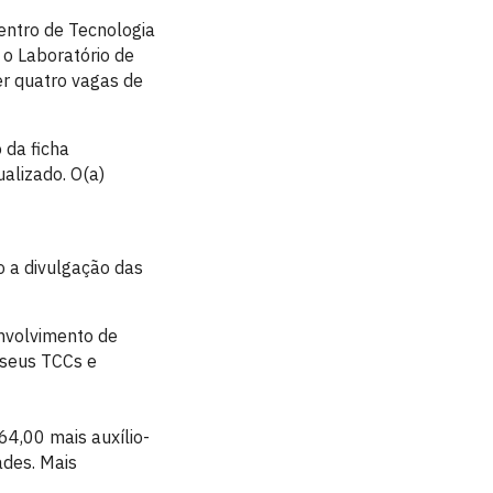
entro de Tecnologia
 o Laboratório de
r quatro vagas de
 da ficha
alizado. O(a)
o a divulgação das
envolvimento de
e seus TCCs e
64,00 mais auxílio-
ades. Mais