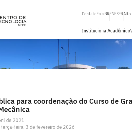
Contato
Fala.BR
EN
ES
FR
Alto
Institucional
Acadêmico
blica para coordenação do Curso de G
Mecânica
bril de 2021
 terça-feira, 3 de fevereiro de 2026