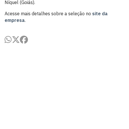
Níquel (Goiás).
Acesse mais detalhes sobre a seleção no
site da
empresa
.
Centro de Tecnologia - CT
Campus I - Cidade Universitária
Castelo Branco, João Pessoa - Paraíba
CEP: 58.051-900
Telefone: +55 (83) 3216-7179