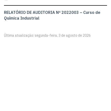
RELATÓRIO DE AUDITORIA Nº 2022003 – Curso de
Química Industrial
Última atualização: segunda-feira, 3 de agosto de 2026
Centro de Tecnologia - CT
Campus I - Cidade Universitária
Castelo Branco, João Pessoa - Paraíba
CEP: 58.051-900
Telefone: +55 (83) 3216-7179