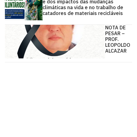
e dos impactos das mudanças
climáticas na vida e no trabalho de
catadores de materiais recicláveis
NOTA DE
PESAR –
PROF.
LEOPOLDO
ALCAZAR
Centro de Tecnologia - CT
Campus I - Cidade Universitária
Castelo Branco, João Pessoa - Paraíba
CEP: 58.051-900
Telefone: +55 (83) 3216-7179