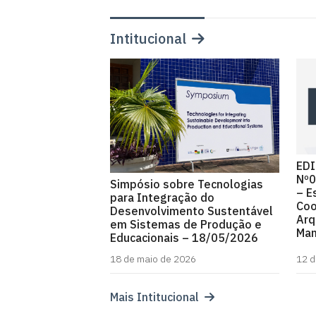
Intitucional
EDI
Nº0
Simpósio sobre Tecnologias
– E
para Integração do
Coo
Desenvolvimento Sustentável
Arq
em Sistemas de Produção e
Man
Educacionais – 18/05/2026
18 de maio de 2026
12 d
Mais Intitucional