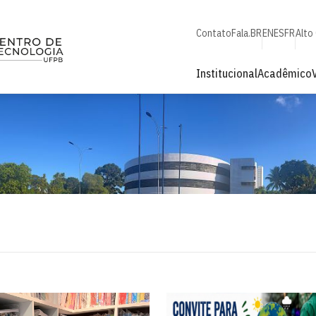
Contato
Fala.BR
EN
ES
FR
Alto
Institucional
Acadêmico