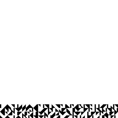
Ouvidoria
Acesso à Informação
CoMu
Acessibilidade
Dad