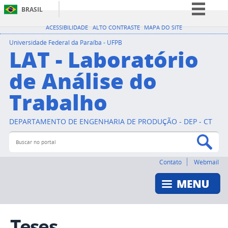
BRASIL
Simplifique!
ACESSIBILIDADE
ALTO CONTRASTE
MAPA DO SITE
Comunica BR
Universidade Federal da Paraíba - UFPB
LAT - Laboratório
Participe
de Análise do
Acesso à informação
Trabalho
Legislação
Canais
DEPARTAMENTO DE ENGENHARIA DE PRODUÇÃO - DEP - CT
Buscar no portal
Bus
Contato
Webmail
Teses