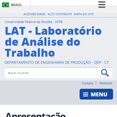
BRASIL
Simplifique!
ACESSIBILIDADE
ALTO CONTRASTE
MAPA DO SITE
Comunica BR
Universidade Federal da Paraíba - UFPB
LAT - Laboratório
Participe
de Análise do
Acesso à informação
Trabalho
Legislação
Canais
DEPARTAMENTO DE ENGENHARIA DE PRODUÇÃO - DEP - CT
Buscar no portal
Bus
Contato
Webmail
Apresentação