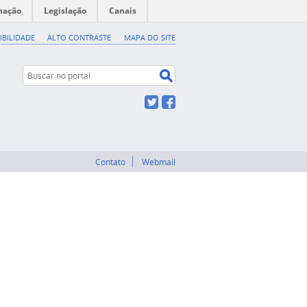
mação
Legislação
Canais
IBILIDADE
ALTO CONTRASTE
MAPA DO SITE
Buscar no portal
Buscar no portal
Twitter
Facebook
Contato
Webmail