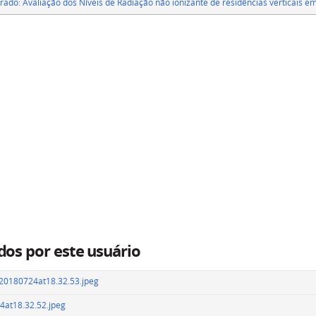
ado: Avaliação dos Níveis de Radiação não ionizante de residências verticais em
dos por este usuário
0180724at18.32.53.jpeg
at18.32.52.jpeg