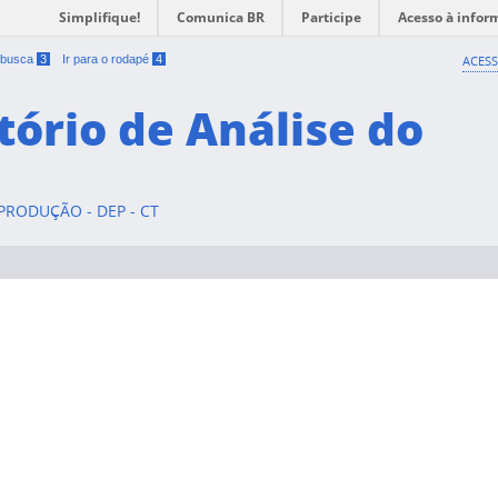
Simplifique!
Comunica BR
Participe
Acesso à infor
a busca
3
Ir para o rodapé
4
ACESS
tório de Análise do
RODUÇÃO - DEP - CT