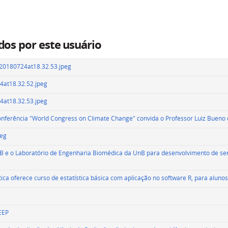
dos por este usuário
0180724at18.32.53.jpeg
at18.32.52.jpeg
at18.32.53.jpeg
nferência "World Congress on Climate Change" convida o Professor Luiz Bueno 
peg
PB e o Laboratório de Engenharia Biomédica da UnB para desenvolvimento de se
ica oferece curso de estatística básica com aplicação no software R, para alun
EEP