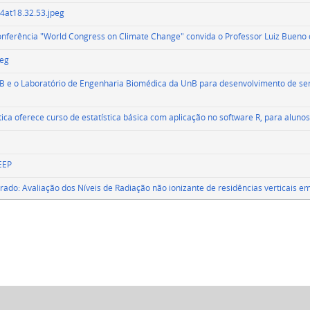
at18.32.53.jpeg
nferência "World Congress on Climate Change" convida o Professor Luiz Bueno 
peg
PB e o Laboratório de Engenharia Biomédica da UnB para desenvolvimento de se
ica oferece curso de estatística básica com aplicação no software R, para alun
EEP
ado: Avaliação dos Níveis de Radiação não ionizante de residências verticais em