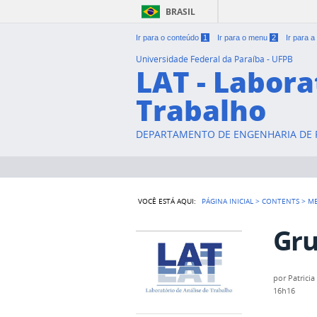
BRASIL
Ir para o conteúdo
1
Ir para o menu
2
Ir para 
Universidade Federal da Paraíba - UFPB
LAT - Labora
Trabalho
DEPARTAMENTO DE ENGENHARIA DE P
VOCÊ ESTÁ AQUI:
PÁGINA INICIAL
>
CONTENTS
>
M
Gru
por
Patricia
16h16