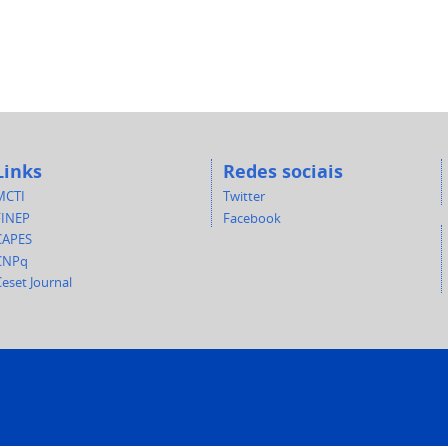
Links
Redes sociais
MCTI
Twitter
FINEP
Facebook
CAPES
CNPq
eset Journal