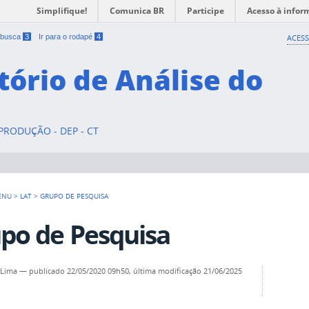
Simplifique!
Comunica BR
Participe
Acesso à infor
a busca
3
Ir para o rodapé
4
ACESS
tório de Análise do
RODUÇÃO - DEP - CT
ENU
>
LAT
>
GRUPO DE PESQUISA
po de Pesquisa
 Lima
—
publicado
22/05/2020 09h50,
última modificação
21/06/2025