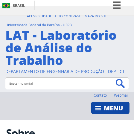
BRASIL
Simplifique!
ACESSIBILIDADE
ALTO CONTRASTE
MAPA DO SITE
Comunica BR
Universidade Federal da Paraíba - UFPB
LAT - Laboratório
Participe
de Análise do
Acesso à informação
Trabalho
Legislação
Canais
DEPARTAMENTO DE ENGENHARIA DE PRODUÇÃO - DEP - CT
Buscar no portal
Bus
Contato
Webmail
Sobre