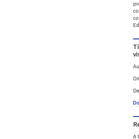
pr
co
co
Ed
T
v
Au
Or
De
D
R
A 