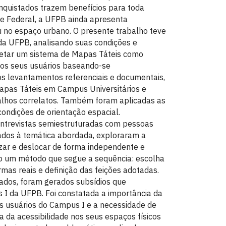
onquistados trazem benefícios para toda
e Federal, a UFPB ainda apresenta
ou no espaço urbano. O presente trabalho teve
 da UFPB, analisando suas condições e
jetar um sistema de Mapas Táteis como
s os seus usuários baseando-se
os levantamentos referenciais e documentais,
 Mapas Táteis em Campus Universitários e
alhos correlatos. Também foram aplicadas as
condições de orientação espacial.
entrevistas semiestruturadas com pessoas
ados à temática abordada, exploraram a
izar e deslocar de forma independente e
o um método que segue a sequência: escolha
mas reais e definição das feições adotadas.
cados, foram gerados subsídios que
 I da UFPB. Foi constatada a importância da
os usuários do Campus I e a necessidade de
 da acessibilidade nos seus espaços físicos