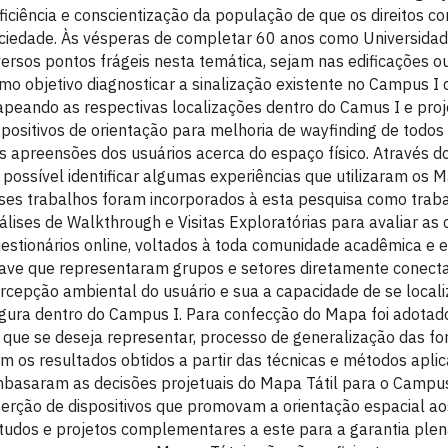
ficiência e conscientização da população de que os direitos c
ciedade. Às vésperas de completar 60 anos como Universidad
versos pontos frágeis nesta temática, sejam nas edificações 
mo objetivo diagnosticar a sinalização existente no Campus I
peando as respectivas localizações dentro do Camus I e pro
spositivos de orientação para melhoria de wayfinding de todo
s apreensões dos usuários acerca do espaço físico. Através d
i possível identificar algumas experiências que utilizaram os
ses trabalhos foram incorporados à esta pesquisa como trab
álises de Walkthrough e Visitas Exploratórias para avaliar as 
estionários online, voltados à toda comunidade acadêmica e 
ave que representaram grupos e setores diretamente conect
rcepção ambiental do usuário e sua a capacidade de se local
gura dentro do Campus I. Para confecção do Mapa foi adotad
 que se deseja representar, processo de generalização das for
m os resultados obtidos a partir das técnicas e métodos apli
basaram as decisões projetuais do Mapa Tátil para o Campus
serção de dispositivos que promovam a orientação espacial a
tudos e projetos complementares a este para a garantia plena