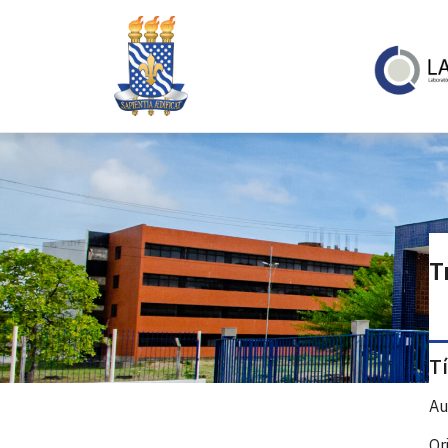
T
T
Au
Or