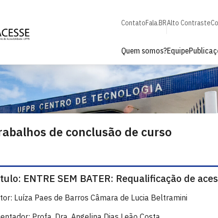
Contato
Fala.BR
Alto Contraste
Co
Quem somos?
Equipe
Publicaç
rabalhos de conclusão de curso
ítulo: ENTRE SEM BATER: Requalificação de acess
tor: Luíza Paes de Barros Câmara de Lucia Beltramini
ientador: Profa. Dra. Angelina Dias Leão Costa