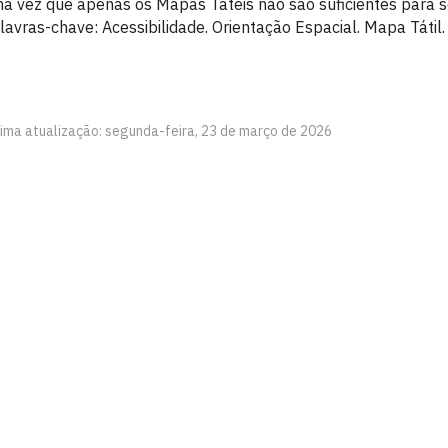
a vez que apenas os Mapas Táteis não são suficientes para s
lavras-chave: Acessibilidade. Orientação Espacial. Mapa Tátil
tima atualização: segunda-feira, 23 de março de 2026
íba
h às 16h