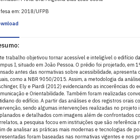
fesa em: 2018/UFPB
ownload
esumo:
te trabalho objetivou tornar acessível e inteligível o edifício 
mpus I, situado em João Pessoa. O prédio foi projetado, em 196
nsado antes das normativas sobre acessibilidade, apresenta 
uais, como a NBR 9050/2015. Assim, a metodologia da análise 
schinger, Ely e Piardi (2012) evidenciando as incoerências do 
municação e Orientabilidade. Também foram realizadas conv
tidiano do edifício. A partir das análises e dos registros orais
tervenção, sendo algumas intervenções realizadas no projeto i
planados e detalhados com imagens além de confrontados c
rrelatos, a pesquisa focou em instituições que são referência
fim de analisar as práticas mais modernas e tecnologias de po
resentadas foram baseadas nas normativas vigentes e nos pri