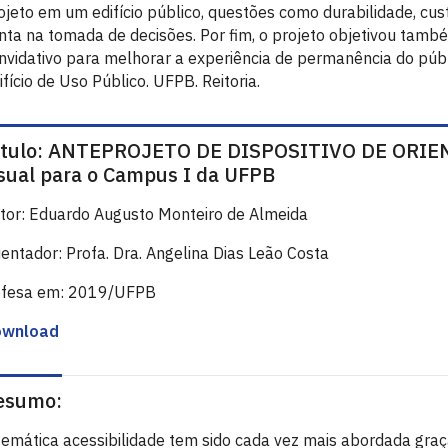
ojeto em um edifício público, questões como durabilidade, cu
nta na tomada de decisões. Por fim, o projeto objetivou també
nvidativo para melhorar a experiência de permanência do públi
ifício de Uso Público. UFPB. Reitoria.
ítulo: ANTEPROJETO DE DISPOSITIVO DE ORIEN
isual para o Campus I da UFPB
tor: Eduardo Augusto Monteiro de Almeida
ientador: Profa. Dra. Angelina Dias Leão Costa
fesa em: 2019/UFPB
ownload
esumo:
temática acessibilidade tem sido cada vez mais abordada graç