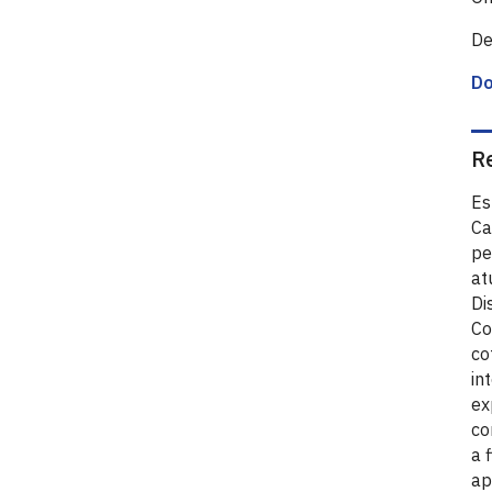
De
D
R
Es
Ca
pe
at
Di
Co
co
in
ex
co
a 
ap