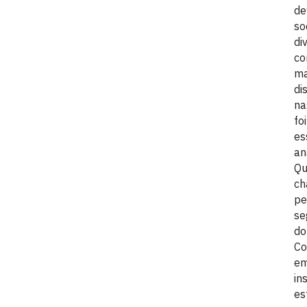
de
so
di
co
ma
di
na
fo
es
an
Qu
ch
pe
se
do
Co
em
in
es