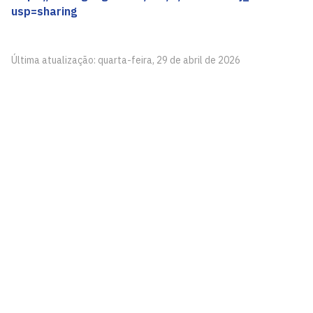
usp=sharing
Última atualização: quarta-feira, 29 de abril de 2026
Laboratório de Acessibilidade
Centro de Tecnologia, Bloco N
Cidade Universitária, João Pessoa - Paraíba
CEP: 58.051-900
Telefone: +55 (83) 3216-7077
Horário de Atendimento: 8h às 12h - 13h às 16h