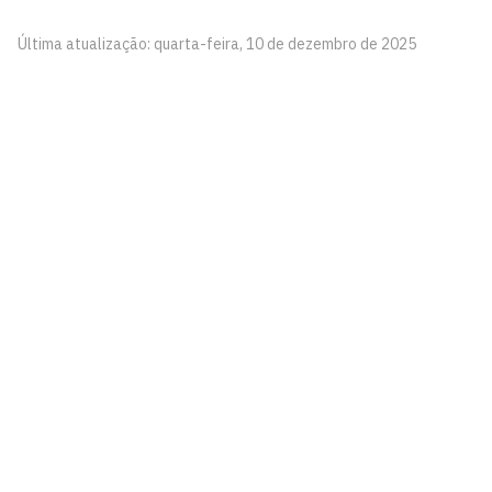
Última atualização: quarta-feira, 10 de dezembro de 2025
Coordenação do curso de Engenharia Ambiental
Campus I
Cidade Universitária, João Pessoa - Paraíba
CEP: 58.051-900
Telefone: +55 (83) 3216-7398
Segunda à Sexta, das 7h às 19h
Contato