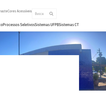
raste
Cores Acessíveis
co
Processos Seletivos
Sistemas UFPB
Sistemas CT