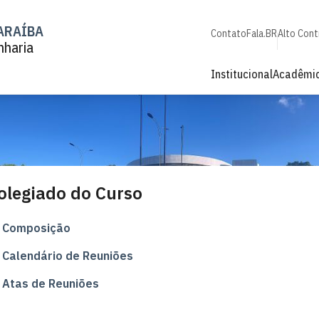
ARAÍBA
Contato
Fala.BR
Alto Cont
nharia
Institucional
Acadêmi
olegiado do Curso
Composição
Calendário de Reuniões
Atas de Reuniões