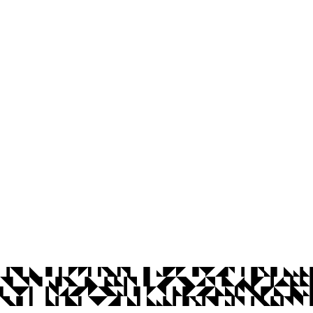
 Ambiental
íba
Ouvidoria
Acesso à Informação
CoMu
Acessibilidade
Dad