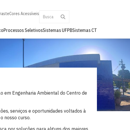
raste
Cores Acessíveis
co
Processos Seletivos
Sistemas UFPB
Sistemas CT
ão em Engenharia Ambiental do Centro de
ões, serviços e oportunidades voltados à
o nosso curso.
ca por soluções para alguns dos maiores