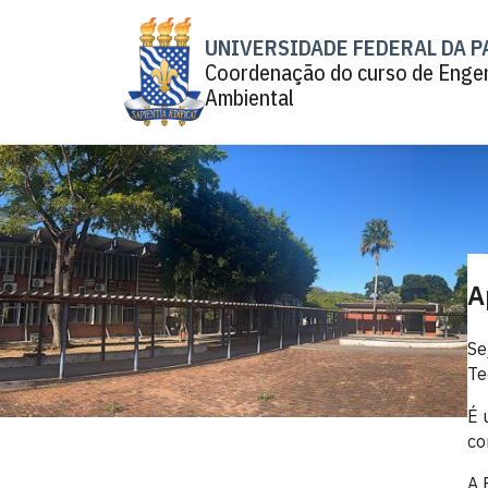
UNIVERSIDADE FEDERAL DA P
Coordenação do curso de Enge
Ambiental
A
Se
Te
É 
co
A 