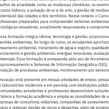
safios da atualidade, como as mudanças climáticas, os event
cursos hídricos, a poluição do ar e do solo, a gestão de resídu
stentável das cidades e dos territórios. Nesse cenário, o Cu
ofissionais preparados para compreender sistemas ambienta
cnológicas inovadoras, socialmente responsáveis e compromet
ssa formação integra ciência, tecnologia e gestão, proporcion
estões ambientais. Ao longo do curso, os estudantes aprofun
neamento ambiental, tratamento de água e esgoto, qualidade 
cenciamento e gestão ambiental, energias renováveis, avaliaçã
bientais. Essa formação é enriquecida pelo uso de ferrament
oprocessamento e Sistemas de Informação Geográfica (SIG)
mulação de processos ambientais, monitoramento por sensore
inovação está presente em nossas atividades de ensino, pesqu
 laboratórios modernos e em parceria com instituições públic
comunidades, estudantes e professores desenvolvem soluções 
rtalece a formação acadêmica e amplia as possibilidades de a
presas de consultoria, indústrias, companhias de saneamento
bano e regional, gestão de riscos e desastres, além de projet