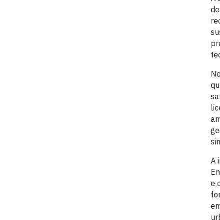
de
re
su
pr
te
No
qu
sa
li
am
ge
si
A 
Em
e 
fo
em
ur