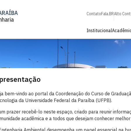
ARAÍBA
Contato
Fala.BR
Alto Cont
nharia
Institucional
Acadêmi
presentação
ja bem-vindo ao portal da Coordenação do Curso de Graduaç
cnologia da Universidade Federal da Paraíba (UFPB).
um prazer recebê-lo neste espaço, criado para reunir informaç
munidade acadêmica e a todos que desejam conhecer melhor 
Engenharia Ambiental desempenha um papel essencial na bus