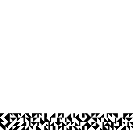
Coordenação do curso de Engenharia
Campus I
Cidade Universitária, João Pessoa - Para
CEP: 58.051-900
Telefone: +55 (83) 3216-7398
Segunda à Sexta, das 7h às 19h
Contato
© 2026 Universidade Federal da Paraíba.