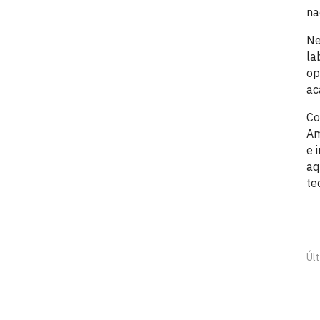
na
Ne
la
op
ac
Co
Am
e 
aq
te
Últ