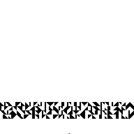
Coordenação do curso de Engenharia
Campus I
Cidade Universitária, João Pessoa - Para
CEP: 58.051-900
Telefone: +55 (83) 3216-7398
Segunda à Sexta, das 7h às 19h
Contato
© 2026 Universidade Federal da Paraíba.