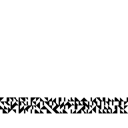
 Ambiental
íba
Ouvidoria
Acesso à Informação
CoMu
Acessibilidade
Dad