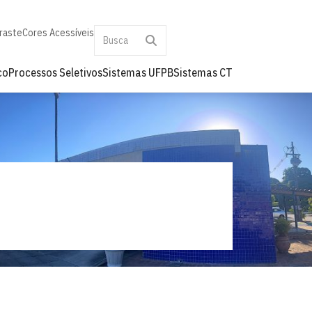
raste
Cores Acessíveis
co
Processos Seletivos
Sistemas UFPB
Sistemas CT