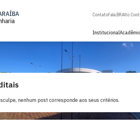
ARAÍBA
Contato
Fala.BR
Alto Cont
nharia
Institucional
Acadêmi
ditais
sculpe, nenhum post corresponde aos seus critérios.