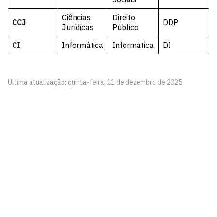
Ciências
Direito
CCJ
DDP
Jurídicas
Público
CI
Informática
Informática
DI
Última atualização: quinta-feira, 11 de dezembro de 2025
Coordenação do curso de Engenharia Ambiental
Campus I
Cidade Universitária, João Pessoa - Paraíba
CEP: 58.051-900
Telefone: +55 (83) 3216-7398
Segunda à Sexta, das 7h às 19h
Contato