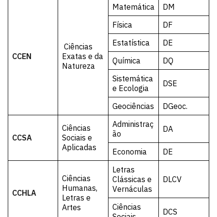
Matemática
DM
Física
DF
Estatística
DE
Ciências
CCEN
Exatas e da
Química
DQ
Natureza
Sistemática
DSE
e Ecologia
Geociências
DGeoc.
Administraç
Ciências
DA
ão
CCSA
Sociais e
Aplicadas
Economia
DE
Letras
Ciências
Clássicas e
DLCV
Humanas,
Vernáculas
CCHLA
Letras e
Ciências
Artes
DCS
Sociais