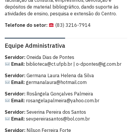
facilitação da consulta, empréstimos, devolução e
depósitos de material bibliográfico, dando suporte às
atividades de ensino, pesquisa e extensão do Centro.
Telefone do setor:
(83) 3216-7914
Equipe Administrativa
Servidor:
Oneida Dias de Pontes
Email:
biblioteca@ct.ufpb.br | o-dpontes@ig.com.br
Servidor:
Germana Laura Helena da Silva
Email:
germanalaura@hotmail.com
Servidor:
Rosângela Gonçalves Palmeira
Email:
rosangelapalmeira@yahoo.com.br
Servidor:
Severina Pereira dos Santos
Email:
sevpereirasantos@bol.com.br
Servidor:
Nílson Ferreira Forte