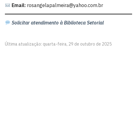
Email:
rosangelapalmeira@yahoo.com.br
Solicitar atendimento à Biblioteca Setorial
Última atualização: quarta-feira, 29 de outubro de 2025
Centro de Tecnologia - CT
Campus I - Cidade Universitária
Castelo Branco, João Pessoa - Paraíba
CEP: 58.051-900
Telefone: +55 (83) 3216-7179