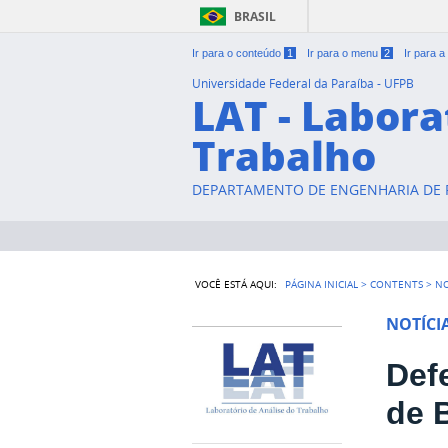
BRASIL
Ir para o conteúdo
1
Ir para o menu
2
Ir para 
Universidade Federal da Paraíba - UFPB
LAT - Labora
Trabalho
DEPARTAMENTO DE ENGENHARIA DE P
VOCÊ ESTÁ AQUI:
PÁGINA INICIAL
>
CONTENTS
>
NO
NOTÍCI
Def
de B