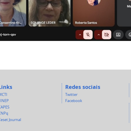
Links
Redes sociais
MCTI
Twitter
FINEP
Facebook
CAPES
CNPq
eset Journal