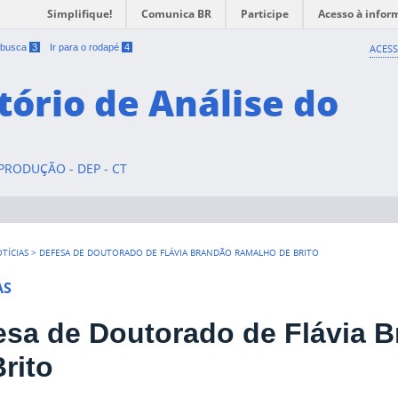
Simplifique!
Comunica BR
Participe
Acesso à infor
a busca
3
Ir para o rodapé
4
ACESS
tório de Análise do
RODUÇÃO - DEP - CT
TÍCIAS
>
DEFESA DE DOUTORADO DE FLÁVIA BRANDÃO RAMALHO DE BRITO
AS
esa de Doutorado de Flávia 
rito