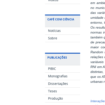
em ambien
no munic
das variá
umidade r
CAFÉ COM CIÊNCIA
entorno, 
Os result
Notícias
normas in
também qu
Sobre
de preca
maior co
Random F
relações 
PUBLICAÇÕES
variáveis
RNI em AT
PIBIC
distintas
Monografias
que os A
urbanas r
Dissertações
Teses
Produção
Interaçõ