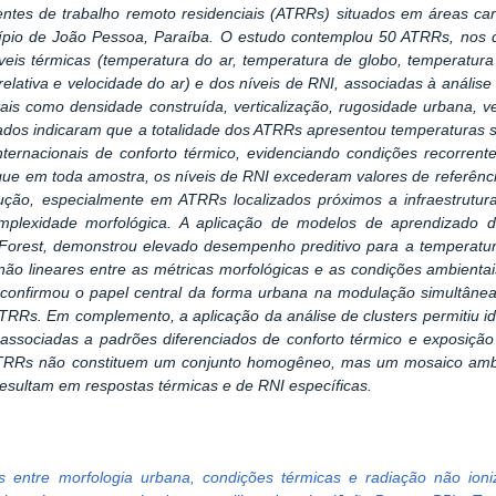
tes de trabalho remoto residenciais (ATRRs) situados em áreas car
ípio de João Pessoa, Paraíba. O estudo contemplou 50 ATRRs, nos q
veis térmicas (temperatura do ar, temperatura de globo, temperatura
elativa e velocidade do ar) e dos níveis de RNI, associadas à anális
tais como densidade construída, verticalização, rugosidade urbana, v
ados indicaram que a totalidade dos ATRRs apresentou temperaturas 
ternacionais de conforto térmico, evidenciando condições recorrent
e em toda amostra, os níveis de RNI excederam valores de referênc
ução, especialmente em ATRRs localizados próximos a infraestrutur
mplexidade morfológica. A aplicação de modelos de aprendizado d
orest, demonstrou elevado desempenho preditivo para a temperatura
não lineares entre as métricas morfológicas e as condições ambientai
 confirmou o papel central da forma urbana na modulação simultâne
RRs. Em complemento, a aplicação da análise de clusters permitiu ide
, associadas a padrões diferenciados de conforto térmico e exposiç
TRRs não constituem um conjunto homogêneo, mas um mosaico ambien
esultam em respostas térmicas e de RNI específicas.
es entre morfologia urbana, condições térmicas e radiação não ion