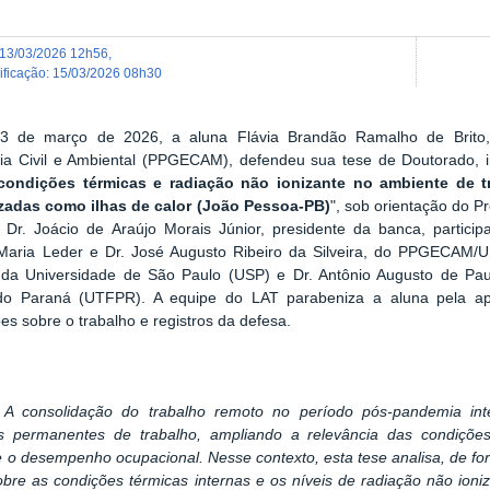
13/03/2026 12h56
,
dificação
:
15/03/2026 08h30
3 de março de 2026, a aluna Flávia Brandão Ramalho de Brit
a Civil e Ambiental (PPGECAM), defendeu sua tese de Doutorado, in
condições térmicas e radiação não ionizante no ambiente de t
izadas como ilhas de calor (João Pessoa-PB)
", sob orientação do P
 Dr. Joácio de Araújo Morais Júnior, presidente da banca, partici
Maria Leder e Dr. José Augusto Ribeiro da Silveira, do PPGECAM/
, da Universidade de São Paulo (USP) e Dr. Antônio Augusto de Pau
do Paraná (UTFPR). A equipe do LAT parabeniza a aluna pela ap
es sobre o trabalho e registros da defesa.
:
A consolidação do trabalho remoto no período pós-pandemia int
s permanentes de trabalho, ampliando a relevância das condições
e o desempenho ocupacional. Nesse contexto, esta tese analisa, de for
bre as condições térmicas internas e os níveis de radiação não ioni