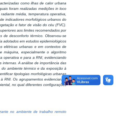
acterizadas como ilhas de calor urbana
uais foram realizadas medições in loco
 radiante média, temperatura operativa,
e de indicadores morfológicos urbanos do
egetação e fator de visão do céu (FVC).
superiores aos limites recomendados por
es de desconforto térmico. Observou-se
ia adotados em estudos epidemiológicos
as elétricas urbanas e em contextos de
e máquina, especialmente o algoritmo
 operativa e para a RNI, evidenciando
s internas. A análise de importância das
a do ambiente térmico e da exposição à
ntificar tipologias morfológicas urbanas
ão à RNI. Os agrupamentos evidenciaram
tal, no qual diferentes configurações
izante no ambiente de trabalho remoto