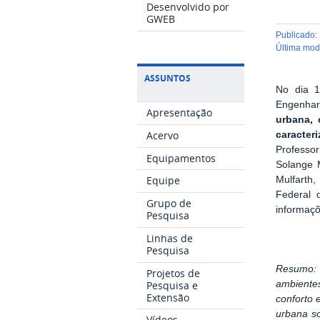
Desenvolvido por
GWEB
publicado
:
última mo
ASSUNTOS
No dia 1
Engenhari
Apresentação
urbana, 
Acervo
caracter
Professor
Equipamentos
Solange 
Equipe
Mulfarth
Federal 
Grupo de
informaçõ
Pesquisa
Linhas de
Pesquisa
Resumo
Projetos de
Pesquisa e
ambiente
Extensão
conforto 
urbana so
Vídeos