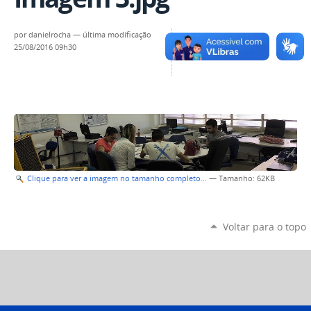
por
danielrocha
—
última modificação
25/08/2016 09h30
Clique para ver a imagem no tamanho completo…
—
Tamanho
: 62KB
Voltar para o topo