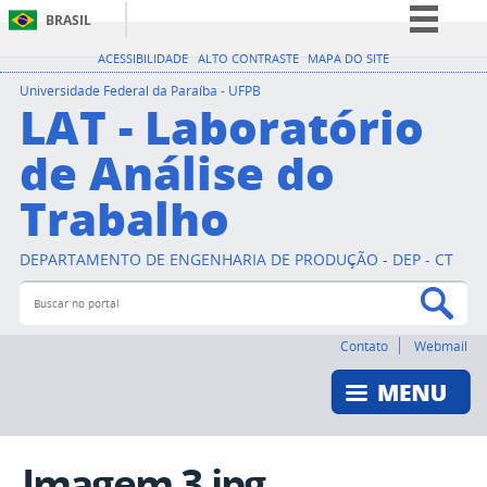
BRASIL
Simplifique!
ACESSIBILIDADE
ALTO CONTRASTE
MAPA DO SITE
Comunica BR
Universidade Federal da Paraíba - UFPB
LAT - Laboratório
Participe
de Análise do
Acesso à informação
Trabalho
Legislação
Canais
DEPARTAMENTO DE ENGENHARIA DE PRODUÇÃO - DEP - CT
Buscar no portal
Bus
Contato
Webmail
Imagem 3.jpg