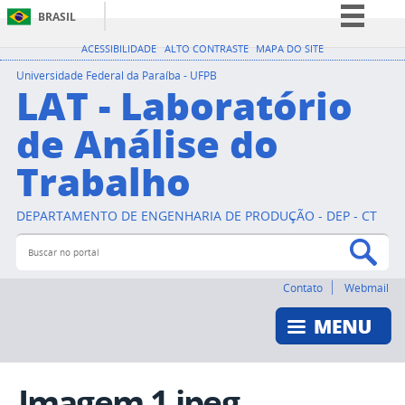
BRASIL
Simplifique!
ACESSIBILIDADE
ALTO CONTRASTE
MAPA DO SITE
Comunica BR
Universidade Federal da Paraíba - UFPB
LAT - Laboratório
Participe
de Análise do
Acesso à informação
Trabalho
Legislação
Canais
DEPARTAMENTO DE ENGENHARIA DE PRODUÇÃO - DEP - CT
Buscar no portal
Bus
Contato
Webmail
Imagem 1.jpeg