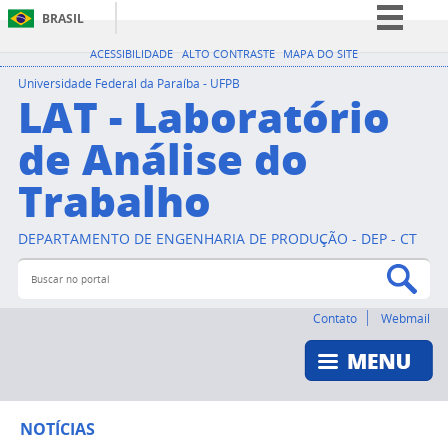
BRASIL
Simplifique!
ACESSIBILIDADE
ALTO CONTRASTE
MAPA DO SITE
Comunica BR
Universidade Federal da Paraíba - UFPB
LAT - Laboratório
Participe
de Análise do
Acesso à informação
Trabalho
Legislação
Canais
DEPARTAMENTO DE ENGENHARIA DE PRODUÇÃO - DEP - CT
Buscar no portal
Bus
Contato
Webmail
NOTÍCIAS