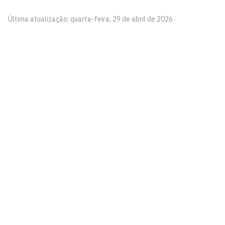
Última atualização: quarta-feira, 29 de abril de 2026
Programa de Pós-graduação em Engenharia de
Produção e Sistemas - PPGEPS
Campus I - Cidade Universitária
Castelo Branco, João Pessoa - Paraíba
CEP: 58.051-900
Telefone: +55 (83) 3216-7124
Segunda à Sexta, das 8h às 18h
Contato