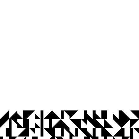
© 2026 Universidade Federal da Paraíba.
Ouvidoria
Acesso à Informação
CoMu
Acessibilidade
Dados Abertos UFPB
Privacidade e Proteção de Dados