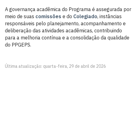
A governança acadêmica do Programa é assegurada por
meio de suas
comissões
e do
Colegiado
, instâncias
responsáveis pelo planejamento, acompanhamento e
deliberação das atividades acadêmicas, contribuindo
para a melhoria contínua e a consolidação da qualidade
do PPGEPS.
Última atualização: quarta-feira, 29 de abril de 2026
Programa de Pós-graduação em Engenharia de
Produção e Sistemas - PPGEPS
Campus I - Cidade Universitária
Castelo Branco, João Pessoa - Paraíba
CEP: 58.051-900
Telefone: +55 (83) 3216-7124