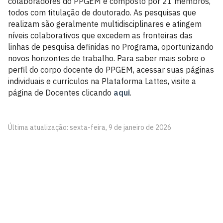
colaboradores do PPGEM é composto por 21 membros,
todos com titulação de doutorado. As pesquisas que
realizam são geralmente multidisciplinares e atingem
níveis colaborativos que excedem as fronteiras das
linhas de pesquisa definidas no Programa, oportunizando
novos horizontes de trabalho. Para saber mais sobre o
perfil do corpo docente do PPGEM, acessar suas páginas
individuais e currículos na Plataforma Lattes, visite a
página de Docentes clicando
aqui
.
Última atualização: sexta-feira, 9 de janeiro de 2026
Programa de Pós-Graduação em Engenharia
Mecânica
Campus I - Cidade Universitária
Castelo Branco, João Pessoa - Paraíba