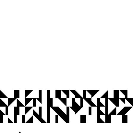
© 2026 Universidade Federal da Paraíba.
Ouvidoria
Acesso à Informação
CoMu
Acessibilidade
Dados Abertos UFPB
Privacidade e Proteção de Dados