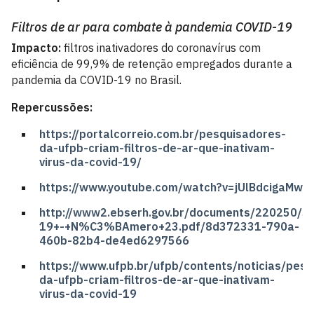
Filtros de ar para combate à pandemia COVID-19
Impacto:
filtros inativadores do coronavírus com
eficiência de 99,9% de retenção empregados durante a
pandemia da COVID-19 no Brasil.
Repercussões:
https://portalcorreio.com.br/pesquisadores-
da-ufpb-criam-filtros-de-ar-que-inativam-
virus-da-covid-19/
https://www.youtube.com/watch?v=jUlBdcigaMw
http://www2.ebserh.gov.br/documents/220250/5
19+-+N%C3%BAmero+23.pdf/8d372331-790a-
460b-82b4-de4ed6297566
https://www.ufpb.br/ufpb/contents/noticias/pes
da-ufpb-criam-filtros-de-ar-que-inativam-
virus-da-covid-19