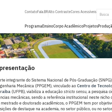
Contato
Fala.BR
Alto Contraste
Cores Acessíveis
Programa
Ensino
Corpo Acadêmico
Projetos
Produçã
presentação
rte integrante do Sistema Nacional de Pós-Graduação (SNPG
genharia Mecânica (PPGEM), vinculado ao
Centro de Tecnol
raíba
(UFPB), viabiliza a educação
stricto sensu
, a pesquisa 
ências mecânicas, sendo a referência institucional neste nich
 mestrado e doutorado acadêmicos, o PPGEM tem por objetiv
sições de destaque na academia, no setor público, ou no setor