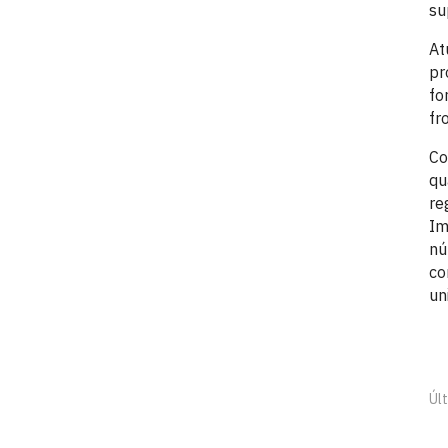
su
At
pr
fo
fr
Co
qu
re
Im
nú
co
un
Últ