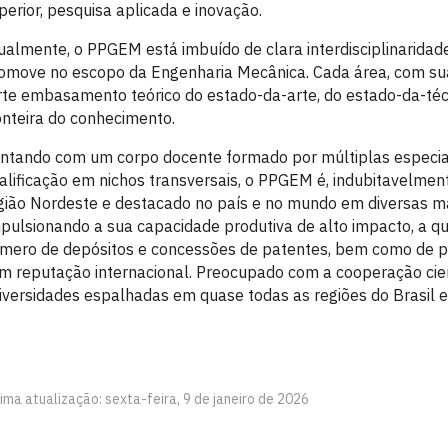
perior, pesquisa aplicada e inovação.
ualmente, o PPGEM está imbuído de clara interdisciplinaridad
omove no escopo da Engenharia Mecânica. Cada área, com suas
rte embasamento teórico do estado-da-arte, do estado-da-téc
onteira do conhecimento.
ntando com um corpo docente formado por múltiplas especia
alificação em nichos transversais, o PPGEM é, indubitavelmen
gião Nordeste e destacado no país e no mundo em diversas m
pulsionando a sua capacidade produtiva de alto impacto, a q
mero de depósitos e concessões de patentes, bem como de pu
m reputação internacional. Preocupado com a cooperação cient
iversidades espalhadas em quase todas as regiões do Brasil 
ima atualização: sexta-feira, 9 de janeiro de 2026