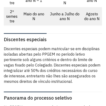
ano N – 1
ano N
tre
N
2º
Maio do ano
Junho a Julho do
Agosto
semes
N
ano N
do ano N
tre
Discentes especiais
Discentes especiais podem matricular-se em disciplinas
isoladas abertas pelo PPGEM no período letivo
pertinente sob alguns critérios e dentro do limite de
vagas fixado pelo Colegiado. Discentes especiais podem
integralizar até 50% dos créditos necessários do curso
de interesse, entretanto não lhes são assegurados os
mesmos direitos de vínculo institucional.
Panorama do processo seletivo