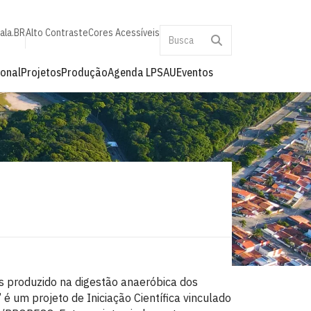
ala.BR
Alto Contraste
Cores Acessíveis
ional
Projetos
Produção
Agenda LPSAU
Eventos
ás produzido na digestão anaeróbica dos
 um projeto de Iniciação Científica vinculado