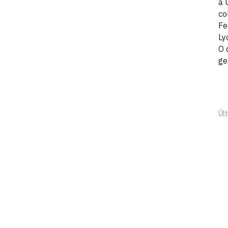
à 
co
Fe
Ly
O 
ge
Úl
Laboratório de Pesquisas em Sistem
Campus I
Cidade Universitária, João Pessoa - Para