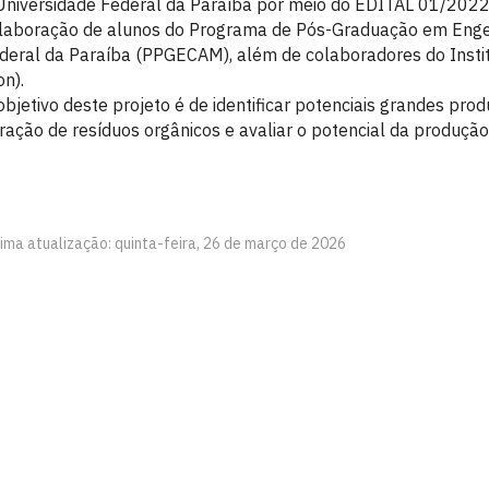
Universidade Federal da Paraíba por meio do EDITAL 01/2022
laboração de alunos do Programa de Pós-Graduação em Engenh
deral da Paraíba (PPGECAM), além de colaboradores do Instit
on).
objetivo deste projeto é de identificar potenciais grandes pro
ração de resíduos orgânicos e avaliar o potencial da produção 
tima atualização: quinta-feira, 26 de março de 2026
as Ambientais Urbanos
íba