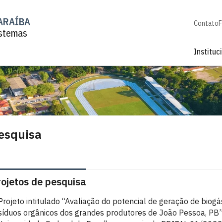
ARAÍBA
Contato
F
istemas
Instituc
esquisa
rojetos de pesquisa
Projeto intitulado “Avaliação do potencial de geração de biog
síduos orgânicos dos grandes produtores de João Pessoa, PB” é