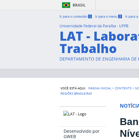
BRASIL
Ir para o conteúdo
1
Ir para o menu
2
Ir para 
Universidade Federal da Paraíba - UFPB
LAT - Labora
Trabalho
DEPARTAMENTO DE ENGENHARIA DE P
VOCÊ ESTÁ AQUI:
PÁGINA INICIAL
>
CONTENTS
>
NO
REGIÕES BRASILEIRAS
NOTÍCI
Ban
Nív
Desenvolvido por
GWEB