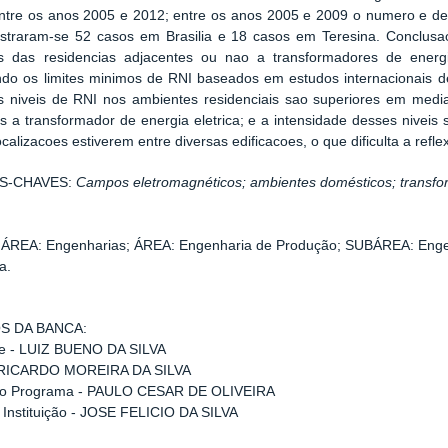
ntre os anos 2005 e 2012; entre os anos 2005 e 2009 o numero e d
istraram-se 52 casos em Brasilia e 18 casos em Teresina. Conclusa
s das residencias adjacentes ou nao a transformadores de energi
ndo os limites minimos de RNI baseados em estudos internacionais d
s niveis de RNI nos ambientes residenciais sao superiores em medi
s a transformador de energia eletrica; e a intensidade desses niveis
ocalizacoes estiverem entre diversas edificacoes, o que dificulta a ref
S-CHAVES:
Campos eletromagnéticos; ambientes domésticos; transfor
ÁREA: Engenharias;
ÁREA: Engenharia de Produção;
SUBÁREA: Enge
a.
S DA BANCA:
te - LUIZ BUENO DA SILVA
- RICARDO MOREIRA DA SILVA
ao Programa - PAULO CESAR DE OLIVEIRA
 Instituição - JOSE FELICIO DA SILVA