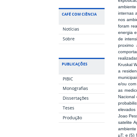
exposicao
ambiente 
internas 
CAFÉ COM CIÊNCIA
nos ambie
foram rea
Notícias
energia e
Sobre
de inten
proximo 
comporta
realizada
PUBLICAÇÕES
Kruskal W
a residen
municipai
PIBIC
e/ou com 
Monografias
as medico
Nacional 
Dissertações
probabili
Teses
elevados 
Joao Pess
Produção
satelite 
ambiente 
µT; e (5)