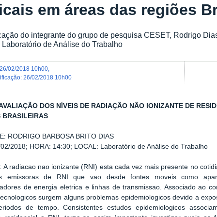
icais em áreas das regiões Br
icação do integrante do grupo de pesquisa CESET, Rodrigo Dia
 Laboratório de Análise do Trabalho
26/02/2018 10h00
,
dificação
:
26/02/2018 10h00
AVALIAÇÃO DOS NÍVEIS DE RADIAÇÃO NÃO IONIZANTE DE RESI
 BRASILEIRAS
E: RODRIGO BARBOSA BRITO DIAS
02/2018; HORA: 14:30; LOCAL: Laboratório de Análise do Trabalho
 radiacao nao ionizante (RNI) esta cada vez mais presente no cotidi
es emissoras de RNI que vao desde fontes moveis como apare
adores de energia eletrica e linhas de transmissao. Associado ao c
ecnologicos surgem alguns problemas epidemiologicos devido a expos
eriodos de tempo. Consistentes estudos epidemiologicos associam