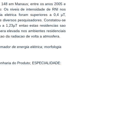
e 148 em Manaus; entre os anos 2005 e
o: Os niveis de intensidade de RNI nos
a eletrica foram superiores a 0,4 µT,
e diversos pesquisadores. Constatou-se
a a 1,23µT entao estas residencias sao
 sera elevada nos ambientes residenciais
lexao da radiacao de volta a atmosfera.
mador de energia elétrica; morfologia
nharia do Produto;
ESPECIALIDADE: