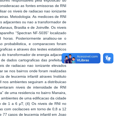
fatores responsaveis pela exposicao do
consideracao as fontes emissoras de RNI
lisar os niveis de radiacao nao ionizante
ileiras. Metodologia: As medicoes de RNI
ais adjacentes ou nao a transformador de
anaus, Brasilia e de Joinville. Os niveis
aparelho “Spectran NF-5035” localizado
horas. Posteriormente analisou-se o
o probabilistica, e comparacoes foram
raficas e atraves dos testes estatisticos
a do transformador de energia adjacente
 de dados cartograficas das prefeituras
eis de radiacao nao ionizante elevados
car se nos bairros onde foram realizadas
 de leucemia infantil atraves Instituto
I nos ambientes seguiram a distribuicao
esentaram niveis de intensidade de RNI
la” de uma residencia no bairro Manaira,
s ambientes de uma edificacao da cidade
o de 1 a 6 µT; (4) Os niveis de RNI no
as com oscilacoes em torno de 0,8 a 12
e 77 casos de leucemia infantil em Joao