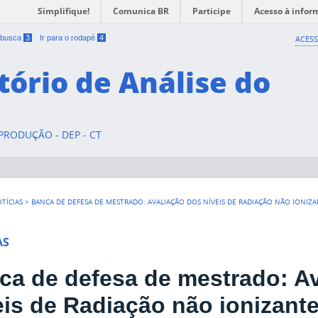
Simplifique!
Comunica BR
Participe
Acesso à infor
a busca
3
Ir para o rodapé
4
ACESS
tório de Análise do
RODUÇÃO - DEP - CT
TÍCIAS
>
BANCA DE DEFESA DE MESTRADO: AVALIAÇÃO DOS NÍVEIS DE RADIAÇÃO NÃO IONIZAN
AS
ca de defesa de mestrado: A
eis de Radiação não ionizante