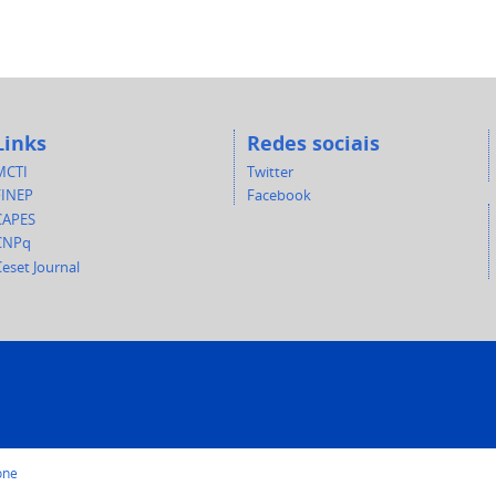
Links
Redes sociais
MCTI
Twitter
FINEP
Facebook
CAPES
CNPq
eset Journal
one