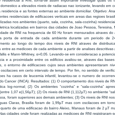
 residencial a RNI, torna-se assim importante investigar quais os 
domestico a elevados niveis de radiacao nao ionizante, levando em 
a residencia e as fontes externas ao ambiente domiciliar. Objetivo: Ana
ntes residenciais de edificacoes verticais em areas das regioes bras
lizadas nos ambientes (quarto, sala, cozinha, sala-cozinha) residenci
letrica localizadas em bairros das cidades de Joao Pessoa, Teresina, M
sidade de RNI na frequencia de 60 Hz foram mensurados atraves do 
a porta de entrada de cada ambiente durante um periodo de 24 
mento ao longo do tempo dos niveis de RNI atraves de distribuica
s entre as medicoes de cada ambiente a partir de analises descritivas g
allis e Mann-Whitney, α=0,05. Levando-se em consideracao a potenci
cia e a proximidade entre os edificios avaliou-se, atraves das bases
s, o entorno de edificacoes cujos seus ambientes apresentaram niv
oscilacoes em certo intervalo de tempo. Por fim, no sentido de verifi
es ha casos de leucemia infantil, levantou-se o numero de ocorrencia
do Cancer (INCA). Resultados: (1) O comportamento dos niveis de RN
stica log-normal; (2) Os ambientes “cozinha” e “sala-cozinha” apr
(entre 1,07 e|1,56µT); (2) Os niveis de RNI (1,112µT) no ambiente “sa
oa, foram superiores aos demais ambientes; (3) Os niveis de RNI no
Aguas Claras, Brasilia foram de 1,99µT mas com oscilacoes em torn
quarto de uma edificacao do bairro Aleixo, Manaus foram de 2 µT m
 Nas cidades onde foram realizadas as medicoes de RNI registraram-s