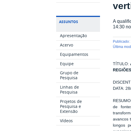
vert
A qualif
ASSUNTOS
14:30 no
Apresentação
publicado
:
Acervo
última mo
Equipamentos
Equipe
TÍTULO:
REGIÕES
Grupo de
Pesquisa
DISCENT
Linhas de
DATA: 28/
Pesquisa
RESUMO: A
Projetos de
Pesquisa e
de font
Extensão
transform
avancos t
Vídeos
longos p