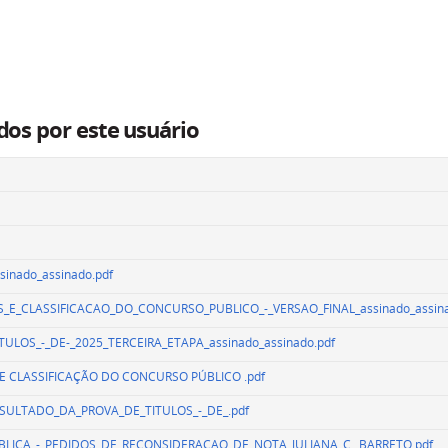
dos por este usuário
inado_assinado.pdf
_E_CLASSIFICACAO_DO_CONCURSO_PUBLICO_-_VERSAO_FINAL_assinado_assina
TULOS_-_DE-_2025_TERCEIRA_ETAPA_assinado_assinado.pdf
E CLASSIFICAÇÃO DO CONCURSO PÚBLICO .pdf
ESULTADO_DA_PROVA_DE_TITULOS_-_DE_.pdf
UBLICA_-_PEDIDOS_DE_RECONSIDERACAO_DE_NOTA_JULIANA_C._BARRETO.pdf