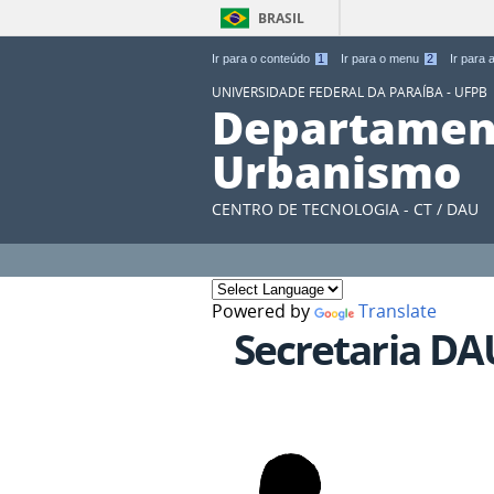
BRASIL
Ir para o conteúdo
1
Ir para o menu
2
Ir para
UNIVERSIDADE FEDERAL DA PARAÍBA - UFPB
Departament
Urbanismo
CENTRO DE TECNOLOGIA - CT / DAU
Powered by
Translate
Secretaria DA