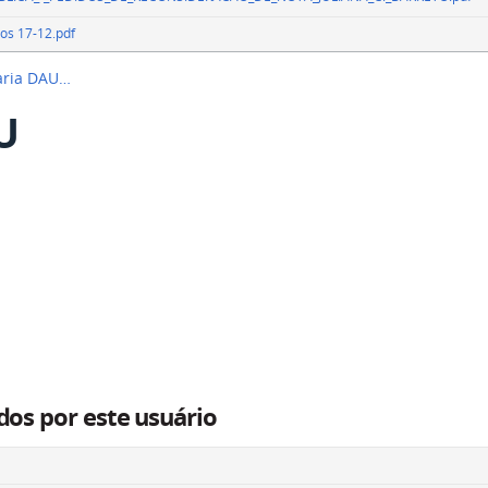
los 17-12.pdf
taria DAU…
U
dos por este usuário