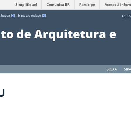
Simplifique!
Comunica BR
Participe
Acesso à infor
 a busca
3
Ir para o rodapé
4
ACESS
o de Arquitetura e
SIGAA
SIP
U