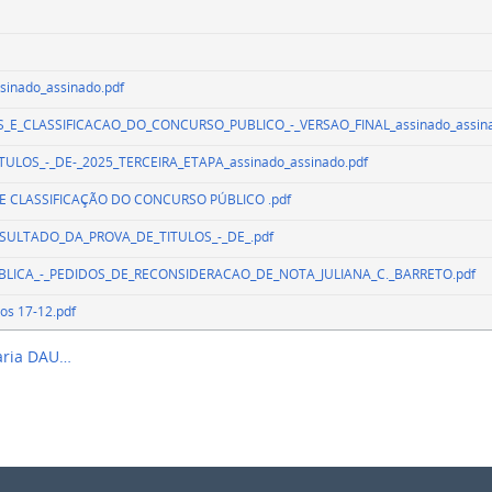
inado_assinado.pdf
_E_CLASSIFICACAO_DO_CONCURSO_PUBLICO_-_VERSAO_FINAL_assinado_assina
TULOS_-_DE-_2025_TERCEIRA_ETAPA_assinado_assinado.pdf
E CLASSIFICAÇÃO DO CONCURSO PÚBLICO .pdf
ESULTADO_DA_PROVA_DE_TITULOS_-_DE_.pdf
UBLICA_-_PEDIDOS_DE_RECONSIDERACAO_DE_NOTA_JULIANA_C._BARRETO.pdf
los 17-12.pdf
taria DAU…