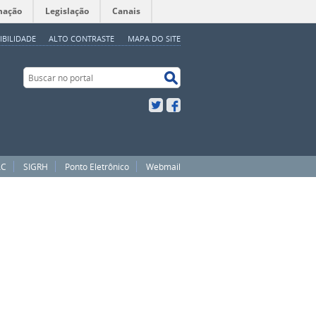
mação
Legislação
Canais
IBILIDADE
ALTO CONTRASTE
MAPA DO SITE
Buscar no portal
Buscar no portal
Twitter
Facebook
AC
SIGRH
Ponto Eletrônico
Webmail