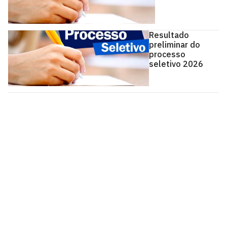
Resultado
preliminar do
processo
seletivo 2026
Programa de Pós-graduação em Engenharia de
Produção e Sistemas - PPGEPS
Campus I - Cidade Universitária
Castelo Branco, João Pessoa - Paraíba
CEP: 58.051-900
Telefone: +55 (83) 3216-7124
Segunda à Sexta, das 8h às 18h
Contato