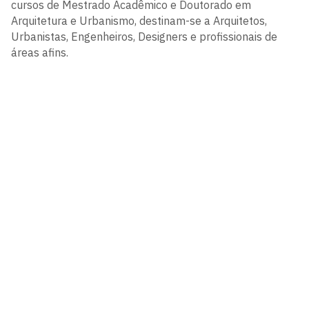
cursos de Mestrado Acadêmico e Doutorado em
Arquitetura e Urbanismo, destinam-se a Arquitetos,
Urbanistas, Engenheiros, Designers e profissionais de
áreas afins.
Programa de Pós-Graduação em Arquitetura e
Urbanismo
Campus I - Cidade Universitária
Castelo Branco, João Pessoa - Paraíba
CEP: 58.051-900
Telefone: +55 (83) 3216-7913
Segunda à Sexta, das 8h às 18h
Contato