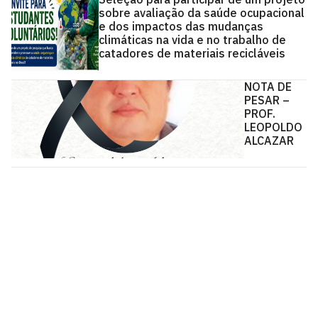
sobre avaliação da saúde ocupacional
e dos impactos das mudanças
climáticas na vida e no trabalho de
catadores de materiais recicláveis
NOTA DE
PESAR –
PROF.
LEOPOLDO
ALCAZAR
Centro de Tecnologia - CT
Campus I - Cidade Universitária
Castelo Branco, João Pessoa - Paraíba
CEP: 58.051-900
Telefone: +55 (83) 3216-7179