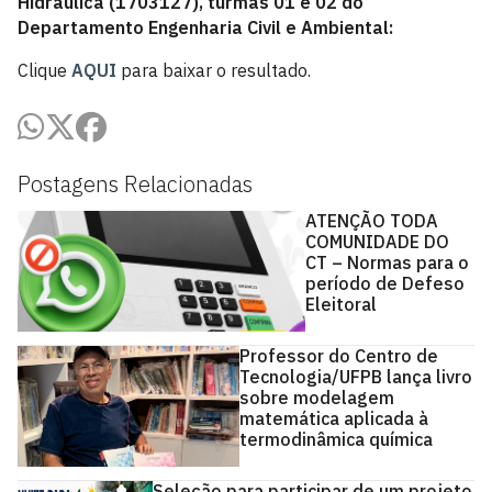
Hidráulica (1703127), turmas 01 e 02 do
Departamento Engenharia Civil e Ambiental:
Clique
AQUI
para baixar o resultado.
Postagens Relacionadas
ATENÇÃO TODA
COMUNIDADE DO
CT – Normas para o
período de Defeso
Eleitoral
Professor do Centro de
Tecnologia/UFPB lança livro
sobre modelagem
matemática aplicada à
termodinâmica química
Seleção para participar de um projeto