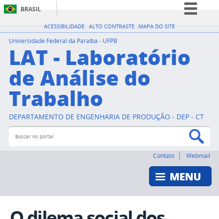
BRASIL
Simplifique!
ACESSIBILIDADE
ALTO CONTRASTE
MAPA DO SITE
Comunica BR
Universidade Federal da Paraíba - UFPB
LAT - Laboratório
Participe
de Análise do
Acesso à informação
Trabalho
Legislação
Canais
DEPARTAMENTO DE ENGENHARIA DE PRODUÇÃO - DEP - CT
Buscar no portal
Bus
Contato
Webmail
O dilema social dos