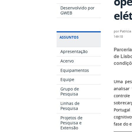
ope
Desenvolvido por
elé
GWEB
por
Patricia
14h18
ASSUNTOS
Parceri
Apresentação
de Lisb
Acervo
condiçõ
Equipamentos
Equipe
Uma pesq
Grupo de
analisar
Pesquisa
controle
sobrecar
Linhas de
Pesquisa
Portugal
cognitiv
Projetos de
Pesquisa e
fase do e
Extensão