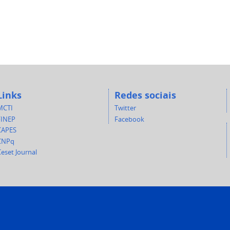
Links
Redes sociais
MCTI
Twitter
FINEP
Facebook
CAPES
CNPq
eset Journal