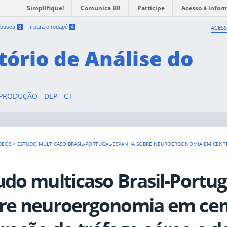
Simplifique!
Comunica BR
Participe
Acesso à infor
a busca
3
Ir para o rodapé
4
ACESS
tório de Análise do
RODUÇÃO - DEP - CT
DEOS
>
ESTUDO MULTICASO BRASIL-PORTUGAL-ESPANHA SOBRE NEUROERGONOMIA EM CENTR
udo multicaso Brasil-Portu
re neuroergonomia em cen