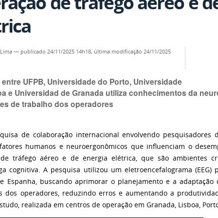
ração de tráfego aéreo e d
trica
 Lima
—
publicado
24/11/2025 14h18,
última modificação
24/11/2025
a entre UFPB, Universidade do Porto, Universidade
oa e Universidad de Granada utiliza conhecimentos da neur
es de trabalho dos operadores
uisa de colaboração internacional envolvendo pesquisadores 
 fatores humanos e neuroergonômicos que influenciam o dese
 de tráfego aéreo e de energia elétrica, que são ambientes crí
ga cognitiva. A pesquisa utilizou um eletroencefalograma (EEG) po
 e Espanha, buscando aprimorar o planejamento e a adaptação d
os dos operadores, reduzindo erros e aumentando a produtivida
studo, realizada em centros de operação em Granada, Lisboa, Porto,