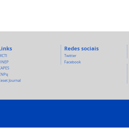
Links
Redes sociais
MCTI
Twitter
FINEP
Facebook
CAPES
CNPq
eset Journal