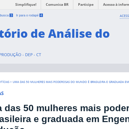
Simplifique!
Comunica BR
Participe
Acesso à infor
a busca
3
Ir para o rodapé
4
ACESS
tório de Análise do
RODUÇÃO - DEP - CT
TÍCIAS
>
UMA DAS 50 MULHERES MAIS PODEROSAS DO MUNDO É BRASILEIRA E GRADUADA E
AS
 das 50 mulheres mais pode
rasileira e graduada em Enge