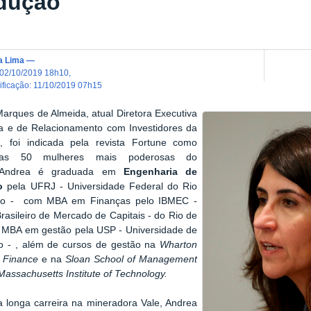
dução
ia Lima
—
02/10/2019 18h10
,
dificação
:
11/10/2019 07h15
arques de Almeida, atual Diretora Executiva
ra e de Relacionamento com Investidores da
s, foi indicada pela revista Fortune como
as 50 mulheres mais poderosas do
 Andrea é graduada em
Engenharia de
o
pela UFRJ - Universidade Federal do Rio
ro - com MBA em Finanças pelo IBMEC -
 Brasileiro de Mercado de Capitais - do Rio de
e MBA em gestão pela USP - Universidade de
o - , além de cursos de gestão na
Wharton
 Finance
e na
Sloan School of Management
Massachusetts Institute of Technology.
 longa carreira na mineradora Vale, Andrea