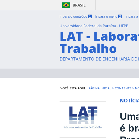
BRASIL
Ir para o conteúdo
1
Ir para o menu
2
Ir para 
Universidade Federal da Paraíba - UFPB
LAT - Labora
Trabalho
DEPARTAMENTO DE ENGENHARIA DE P
VOCÊ ESTÁ AQUI:
PÁGINA INICIAL
>
CONTENTS
>
NO
NOTÍCI
Uma
é b