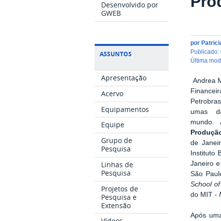
Pro
Desenvolvido por
GWEB
por
Patric
publicado
:
ASSUNTOS
última mo
Apresentação
Andrea M
Financei
Acervo
Petrobra
Equipamentos
umas d
mundo.
Equipe
Produçã
Grupo de
de Janei
Pesquisa
Instituto
Linhas de
Janeiro 
Pesquisa
São Paul
School of
Projetos de
do MIT -
Pesquisa e
Extensão
Após uma
Vídeos