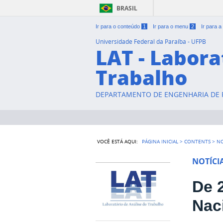
BRASIL
Ir para o conteúdo
1
Ir para o menu
2
Ir para 
Universidade Federal da Paraíba - UFPB
LAT - Labora
Trabalho
DEPARTAMENTO DE ENGENHARIA DE P
VOCÊ ESTÁ AQUI:
PÁGINA INICIAL
>
CONTENTS
>
NO
NOTÍCI
De 
Nac