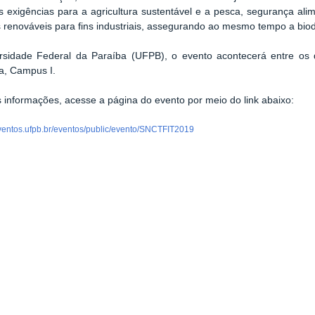
as exigências para a agricultura sustentável e a pesca, segurança ali
s renováveis para fins industriais, assegurando ao mesmo tempo a bio
rsidade Federal da Paraíba (UFPB), o evento acontecerá entre os
a, Campus I.
 informações, acesse a página do evento por meio do link abaixo:
geventos.ufpb.br/eventos/public/evento/SNCTFIT2019