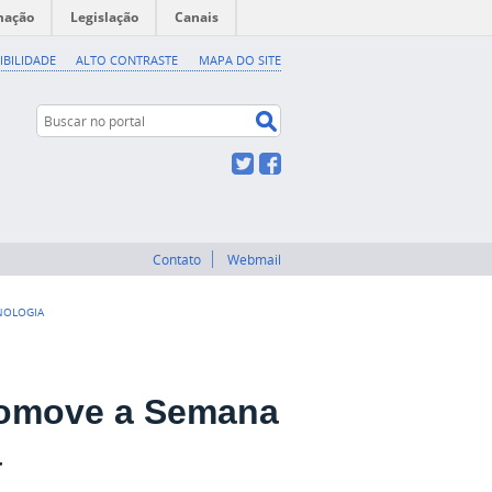
mação
Legislação
Canais
IBILIDADE
ALTO CONTRASTE
MAPA DO SITE
Buscar no portal
Buscar no portal
Twitter
Facebook
Contato
Webmail
CNOLOGIA
romove a Semana
a