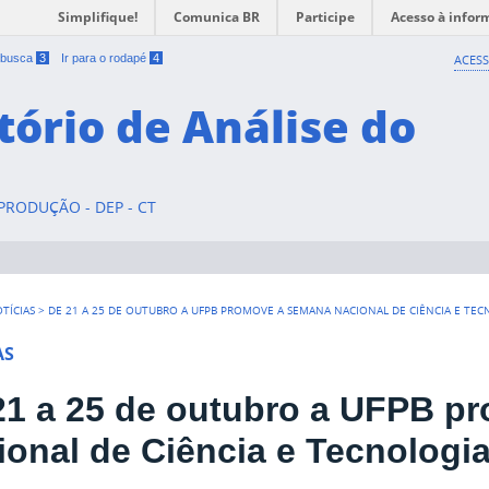
Simplifique!
Comunica BR
Participe
Acesso à infor
a busca
3
Ir para o rodapé
4
ACESS
tório de Análise do
RODUÇÃO - DEP - CT
TÍCIAS
>
DE 21 A 25 DE OUTUBRO A UFPB PROMOVE A SEMANA NACIONAL DE CIÊNCIA E TE
AS
21 a 25 de outubro a UFPB p
ional de Ciência e Tecnologi