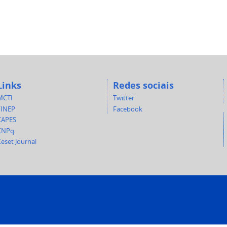
Links
Redes sociais
MCTI
Twitter
FINEP
Facebook
CAPES
CNPq
eset Journal