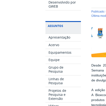
Desenvolvido por
GWEB
publicado
:
última mo
ASSUNTOS
Apresentação
Acervo
Equipamentos
Equipe
Desde 20
Grupo de
Semana N
Pesquisa
instituiç
Linhas de
de divulg
Pesquisa
Projetos de
A edição
Pesquisa e
A Bioeco
Extensão
produtos
tecnologi
Vídeos