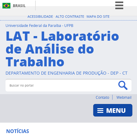
BRASIL
Simplifique!
ACESSIBILIDADE
ALTO CONTRASTE
MAPA DO SITE
Comunica BR
Universidade Federal da Paraíba - UFPB
LAT - Laboratório
Participe
de Análise do
Acesso à informação
Trabalho
Legislação
Canais
DEPARTAMENTO DE ENGENHARIA DE PRODUÇÃO - DEP - CT
Buscar no portal
Bus
Contato
Webmail
NOTÍCIAS